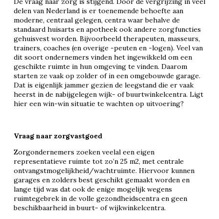
De vraag naar zorg is stijgend. Door de vergrijzing in veel
delen van Nederland is er toenemende behoefte aan
moderne, centraal gelegen, centra waar behalve de
standaard huisarts en apotheek ook andere zorgfuncties
gehuisvest worden. Bijvoorbeeld therapeuten, masseurs,
trainers, coaches (en overige -peuten en -logen). Veel van
dit soort ondernemers vinden het ingewikkeld om een
geschikte ruimte in hun omgeving te vinden. Daarom
starten ze vaak op zolder of in een omgebouwde garage.
Dat is eigenlijk jammer gezien de leegstand die er vaak
heerst in de nabijgelegen wijk- of buurtwinkelcentra. Ligt
hier een win-win situatie te wachten op uitvoering?
Vraag naar zorgvastgoed
Zorgondernemers zoeken veelal een eigen
representatieve ruimte tot zo’n 25 m2, met centrale
ontvangstmogelijkheid/wachtruimte. Hiervoor kunnen
garages en zolders best geschikt gemaakt worden en
lange tijd was dat ook de enige mogelijk wegens
ruimtegebrek in de volle gezondheidscentra en geen
beschikbaarheid in buurt- of wijkwinkelcentra.