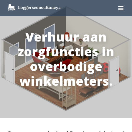
Verhuur aan
zorgfuncties in
overbodige
winkelmeters.