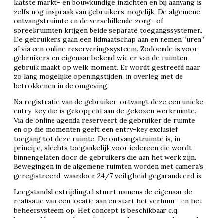
laatste markt- en bouwkundige inzichten en bij aanvang is
zelfs nog inspraak van gebruikers mogelijk. De algemene
ontvangstruimte en de verschillende zorg- of
spreekruimten krijgen beide separate toegangssystemen.
De gebruikers gaan een lidmaatschap aan en nemen “uren”
af via een online reserveringssysteem. Zodoende is voor
gebruikers en eigenaar bekend wie er van de ruimten
gebruik maakt op welk moment. Er wordt gestreefd naar
zo lang mogelijke openingstijden, in overleg met de
betrokkenen in de omgeving.
Na registratie van de gebruiker, ontvangt deze een unieke
entry-key die is gekoppeld aan de gekozen werkruimte.
Via de online agenda reserveert de gebruiker de ruimte
en op die momenten geeft een entry-key exclusief
toegang tot deze ruimte. De ontvangstruimte is, in
principe, slechts toegankelijk voor iedereen die wordt
binnengelaten door de gebruikers die aan het werk zijn.
Bewegingen in de algemene ruimten worden met camera’s
geregistreerd, waardoor 24/7 veiligheid gegarandeerd is.
Leegstandsbestrijding.nl stuurt namens de eigenaar de
realisatie van een locatie aan en start het verhuur- en het
beheersysteem op. Het concept is beschikbaar c.q.