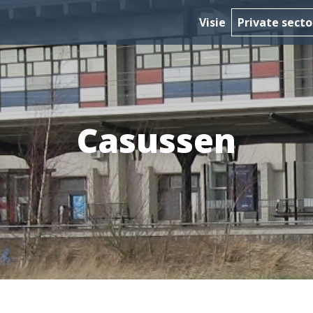
Visie
Private secto
Casussen