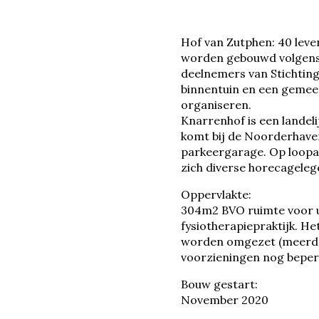
Hof van Zutphen: 40 le
worden gebouwd volgens 
deelnemers van Stichting
binnentuin en een gemee
organiseren.
Knarrenhof is een lande
komt bij de Noorderhaven
parkeergarage. Op loopaf
zich diverse horecagele
Oppervlakte:
304m2 BVO ruimte voor ui
fysiotherapiepraktijk. H
worden omgezet (meerde
voorzieningen nog beper
Bouw gestart:
November 2020