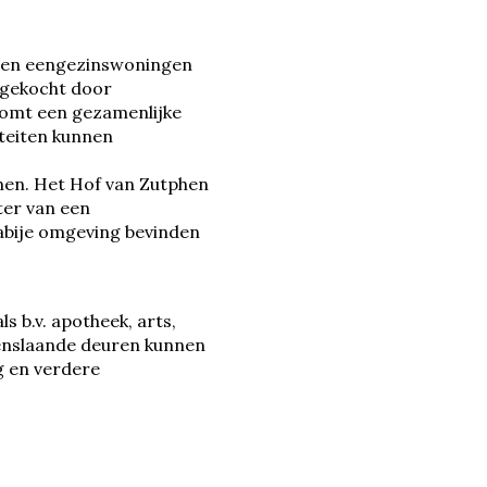
den eengezinswoningen
 gekocht door
 komt een gezamenlijke
teiten kunnen
nen. Het Hof van Zutphen
ter van een
abije omgeving bevinden
 b.v. apotheek, arts,
penslaande deuren kunnen
 en verdere