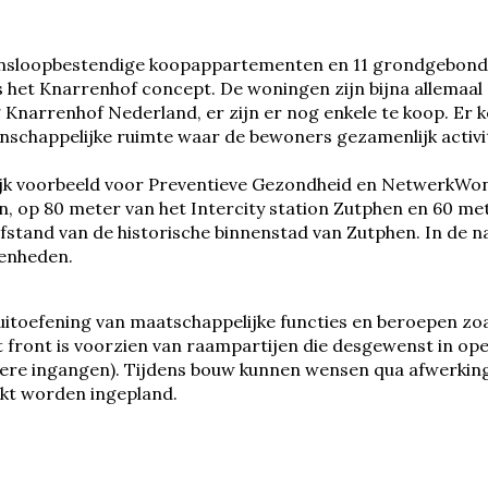
vensloopbestendige koopappartementen en 11 grondgebon
het Knarrenhof concept. De woningen zijn bijna allemaal
 Knarrenhof Nederland, er zijn er nog enkele te koop. Er
nschappelijke ruimte waar de bewoners gezamenlijk activi
lijk voorbeeld voor Preventieve Gezondheid en NetwerkWo
, op 80 meter van het Intercity station Zutphen en 60 me
stand van de historische binnenstad van Zutphen. In de n
genheden.
toefening van maatschappelijke functies en beroepen zoals
et front is voorzien van raampartijen die desgewenst in o
re ingangen). Tijdens bouw kunnen wensen qua afwerking
kt worden ingepland.