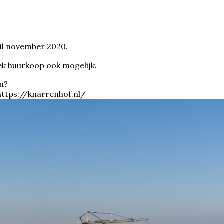
il november 2020.
k huurkoop ook mogelijk.
n?
https://knarrenhof.nl/