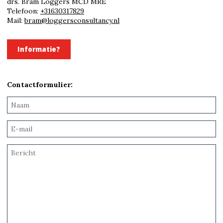
drs. Bram Loggers MCD MRE
Telefoon:
+31630317829
Mail:
bram@loggersconsultancy.nl
Informatie?
Contactformulier: