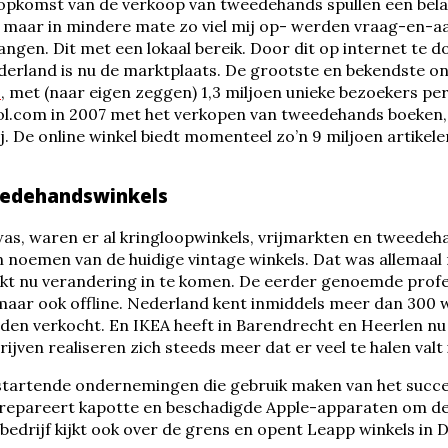
e opkomst van de verkoop van tweedehands spullen een bela
 maar in mindere mate zo viel mij op- werden vraag-en-aa
ngen. Dit met een lokaal bereik. Door dit op internet te d
erland is nu de marktplaats. De grootste en bekendste onl
s
, met (naar eigen zeggen) 1,3 miljoen unieke bezoekers pe
Bol.com in 2007 met het verkopen van tweedehands boeken
j. De online winkel biedt momenteel zo’n 9 miljoen artikel
eedehandswinkels
was, waren er al kringloopwinkels, vrijmarkten en tweedeh
 noemen van de huidige vintage winkels. Dat was allemaal r
ijkt nu verandering in te komen. De eerder genoemde profes
 maar ook offline. Nederland kent inmiddels meer dan 300 
en verkocht. En IKEA heeft in Barendrecht en Heerlen n
ijven realiseren zich steeds meer dat er veel te halen val
startende ondernemingen die gebruik maken van het succe
epareert kapotte en beschadigde Apple-apparaten om de
bedrijf kijkt ook over de grens en opent Leapp winkels in D