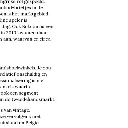
ngrijke rol gespeeld.
nbod-briefjes in de
oen is het marktgebied
ine speler is
r dag. Ook Bol.com is een
, in 2010 kwamen daar
en aan, waarvan er circa
andsboekwinkels. Je zou
elatief onschuldig en
sionalisering is niet
winkels waarin
u ook een segment
t in de tweedehandsmarkt.
s van vintage.
ze vervolgens met
uitsland en België.