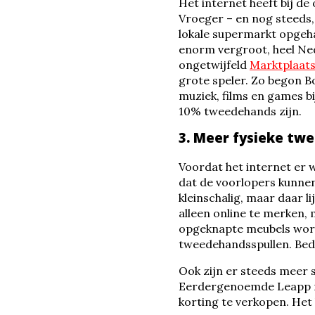
Het internet heeft bij d
Vroeger – en nog steeds,
lokale supermarkt opgeha
enorm vergroot, heel Ned
ongetwijfeld
Marktplaat
grote speler. Zo begon 
muziek, films en games bi
10% tweedehands zijn.
3. Meer fysieke tw
Voordat het internet er 
dat de voorlopers kunnen
kleinschalig, maar daar l
alleen online te merken,
opgeknapte meubels word
tweedehandsspullen. Bedr
Ook zijn er steeds meer 
Eerdergenoemde Leapp r
korting te verkopen. Het 