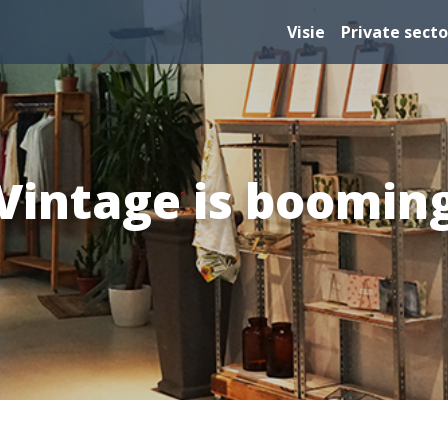
Visie
Private secto
Vintage is boomin