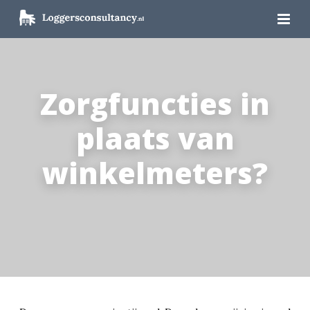
Zorgfuncties in
plaats van
winkelmeters?