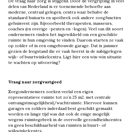
De vraag naar zorg is stijgend. Door de vergrijzing in veel
delen van Nederland is er toenemende behoefte aan
moderne, centraal gelegen, centra waar behalve de
standaard huisarts en apotheek ook andere zorgfuncties
gehuisvest zijn. Bijvoorbeeld therapeuten, masseurs,
coaches (en overige -peuten en -logen). Veel van dit soort
ondernemers vinden het ingewikkeld om een geschikte
ruimte in hun omgeving te vinden. Daarom starten ze vaak
op zolder of in een omgebouwde garage. Dat is jammer
gezien de leegstand die er vaak heerst in de nabijgelegen
wijk- of buurtwinkelcentra. Ligt hier een win-win situatie
te wachten op uitvoering?
Vraag naar zorgvastgoed
Zorgondernemers zoeken veelal een eigen
representatieve ruimte tot zo’n 25 m2, met centrale
ontvangstmogelijkheid/wachtruimte. Hiervoor kunnen
garages en zolders inderdaad best geschikt gemaakt
worden en lange tijd was dat ook de enige mogelijk
wegens ruimtegebrek in de overvolle gezondheidscentra
en geen beschikbaarheid van ruimten in buurt- of
wijkwinkelcentra.